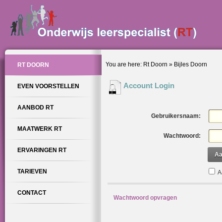
You are here:
Rt Doorn
»
Bijles Doorn
RT DOORN
Account Login
EVEN VOORSTELLEN
AANBOD RT
Gebruikersnaam:
MAATWERK RT
Wachtwoord:
ERVARINGEN RT
Aa
TARIEVEN
A
CONTACT
Wachtwoord opvragen