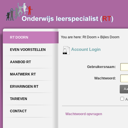
You are here:
Rt Doorn
»
Bijles Doorn
RT DOORN
Account Login
EVEN VOORSTELLEN
AANBOD RT
Gebruikersnaam:
MAATWERK RT
Wachtwoord:
ERVARINGEN RT
Aa
TARIEVEN
A
CONTACT
Wachtwoord opvragen