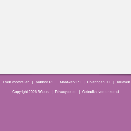
|
Even voorstellen
|
Aanbod RT
|
Maatwerk RT
|
Ervaringen RT
|
Tarieven
Copyright 2026 BGeus
|
Privacybeleid
|
Gebruiksovereenkomst