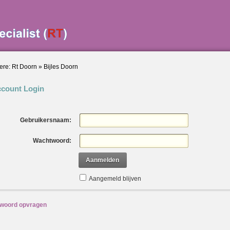
ere:
Rt Doorn
»
Bijles Doorn
count Login
Gebruikersnaam:
Wachtwoord:
Aanmelden
Aangemeld blijven
woord opvragen