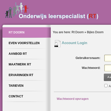
You are here:
Rt Doorn
»
Bijles Doorn
RT DOORN
Account Login
EVEN VOORSTELLEN
AANBOD RT
Gebruikersnaam:
MAATWERK RT
Wachtwoord:
ERVARINGEN RT
Aa
TARIEVEN
A
CONTACT
Wachtwoord opvragen